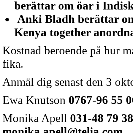
berättar om öar i Indis
Anki Bladh berättar om
Kenya together anordn
Kostnad beroende på hur mån
fika.
Anmäl dig senast den 3 okt
Ewa Knutson
0767-96 55 0
Monika Apell
031-48 79 3
monika.apell@telia.com