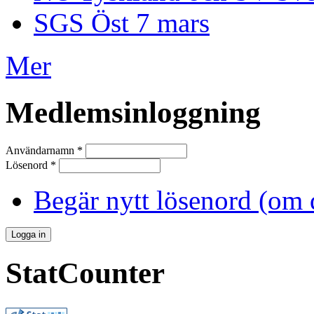
SGS Öst 7 mars
Mer
Medlemsinloggning
Användarnamn
*
Lösenord
*
Begär nytt lösenord (om 
StatCounter