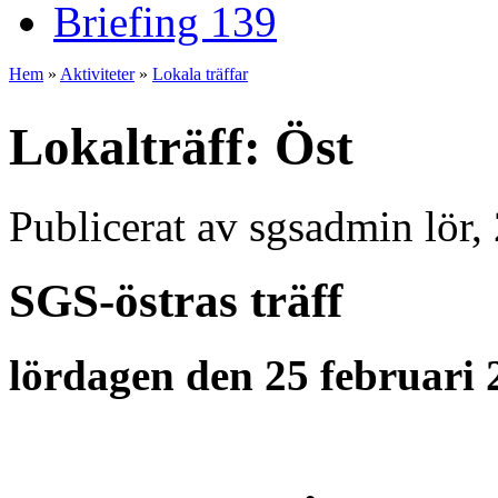
Briefing 139
Hem
»
Aktiviteter
»
Lokala träffar
Du är här
Lokalträff: Öst
Publicerat av
sgsadmin
lör,
SGS-östras träff
lördagen den 25 februari 