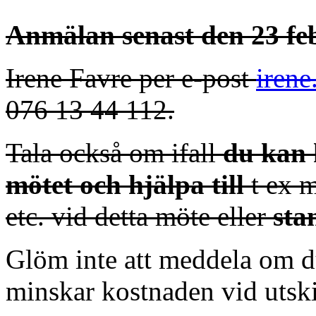
Anmälan senast den 23 febr
Irene Favre per e-post
irene
076 13 44 112.
Tala också om ifall
du kan
mötet och hjälpa till
t ex m
etc. vid detta möte eller
sta
Glöm inte att meddela om du 
minskar kostnaden vid utsk