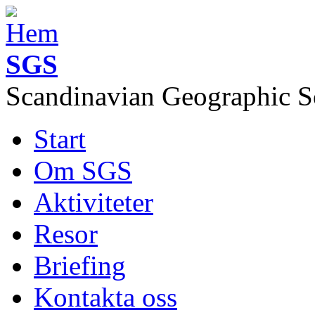
Hoppa till huvudinnehåll
SGS
Scandinavian Geographic S
Start
Image of the month
Huvudmeny
Om SGS
Aktiviteter
Resor
Briefing
Kontakta oss