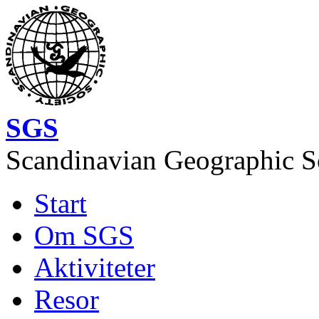
Hoppa till huvudinnehåll
SGS
Scandinavian Geographic S
Start
Image of the month
Huvudmeny
Om SGS
Aktiviteter
Resor