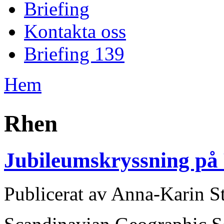
Briefing
Kontakta oss
Briefing 139
Hem
Du är här
Rhen
Jubileumskryssning på
Publicerat av
Anna-Karin St