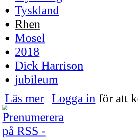
Tyskland
Rhen
Mosel
2018
Dick Harrison
jubileum
om Jubileumskryssning på Rhen och Mosel 201
Läs mer
Logga in
för att 