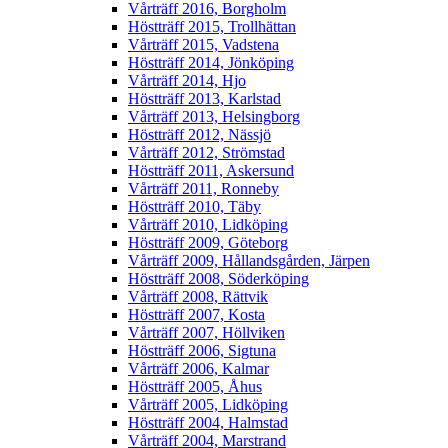
Vårträff 2016, Borgholm
Höstträff 2015, Trollhättan
Vårträff 2015, Vadstena
Höstträff 2014, Jönköping
Vårträff 2014, Hjo
Höstträff 2013, Karlstad
Vårträff 2013, Helsingborg
Höstträff 2012, Nässjö
Vårträff 2012, Strömstad
Höstträff 2011, Askersund
Vårträff 2011, Ronneby
Höstträff 2010, Täby
Vårträff 2010, Lidköping
Höstträff 2009, Göteborg
Vårträff 2009, Hållandsgården, Järpen
Höstträff 2008, Söderköping
Vårträff 2008, Rättvik
Höstträff 2007, Kosta
Vårträff 2007, Höllviken
Höstträff 2006, Sigtuna
Vårträff 2006, Kalmar
Höstträff 2005, Åhus
Vårträff 2005, Lidköping
Höstträff 2004, Halmstad
Vårträff 2004, Marstrand