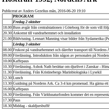
Publicerat av
Anders Gezelius
mån, 2016-06-20 19:10
PROGRAM
Fredag 2 oktober
18.00
Buss avgår från centralstationen i Göteborg för de som vill fö
20.30
Ankomst till vandrarhemmet och installation
21.00
Bildvisning. Lennart Manning visar bilder från Sydamerika (Per
Lördag 3 oktober
08.00
Frukost på vandrarhemmet och därefter transport till Nordens 
09.00
Föreläsning. Introduktion från någon av personalen på Norde
10.00
Kaffepaus
10.30
Föreläsning. Ashok Nath berättar om djurlivet i Zanskar - Him
11.30
Föreläsning. Från Kristinebergs Marinbiologiska i Lysekil
12.30
Lunch
13.30
Guidning på Nordens Ark. Ca 3-4 km promenad. Ha gärna ett p
16.00
Kaffepaus
16.30
Föreläsning. Från Världsnaturfonden kommer det en represen
17.30
Paus
18.30
Middag - skaldjursbuffé