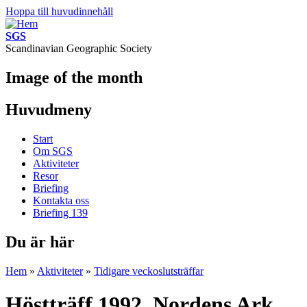
Hoppa till huvudinnehåll
SGS
Scandinavian Geographic Society
Image of the month
Huvudmeny
Start
Om SGS
Aktiviteter
Resor
Briefing
Kontakta oss
Briefing 139
Du är här
Hem
»
Aktiviteter
»
Tidigare veckoslutsträffar
Höstträff 1992, Nordens Ark