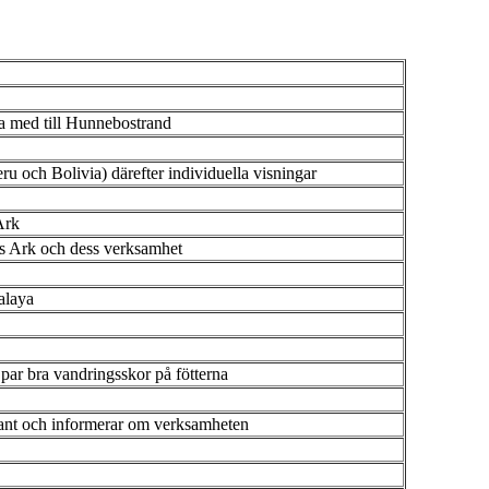
lja med till Hunnebostrand
u och Bolivia) därefter individuella visningar
Ark
ns Ark och dess verksamhet
alaya
ar bra vandringsskor på fötterna
tant och informerar om verksamheten