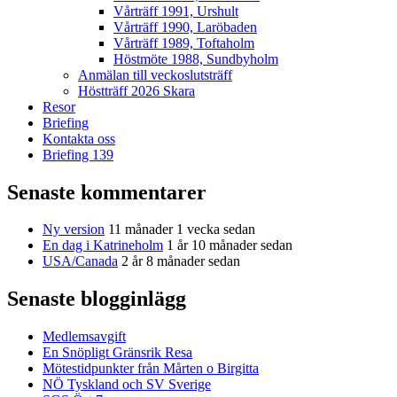
Vårträff 1991, Urshult
Vårträff 1990, Laröbaden
Vårträff 1989, Toftaholm
Höstmöte 1988, Sundbyholm
Anmälan till veckoslutsträff
Höstträff 2026 Skara
Resor
Briefing
Kontakta oss
Briefing 139
Senaste kommentarer
Ny version
11 månader 1 vecka sedan
En dag i Katrineholm
1 år 10 månader sedan
USA/Canada
2 år 8 månader sedan
Senaste blogginlägg
Medlemsavgift
En Snöpligt Gränsrik Resa
Mötestidpunkter från Mårten o Birgitta
NÖ Tyskland och SV Sverige