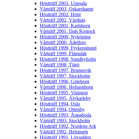
Höstträff 2003, Uppsala
Vårträff 2003, Oskarshamn
Höstträff 2002, Höör
Vårträff 2002, Vårdnäs
Höstträff 2001, Karlsborg
Vårträff 2001, Dals Rostock
Höstträff 2000, Nyköping
Vårträff 2000, Ädelfors
Höstträff 1999, Frykenstrand
Vårträff 1999, Flämslätt
Höstträff 1998, Sundbyholm
Vårträff 1998, Tjärö
Höstträff 1997, Brunnsvik
Vårträff 1997, Stockholm
Höstträff 1996, Göteborg
Vårträff 1996, Helsingborg
Höstträff 1995, Visingsö
Vårträff 1995, Älvkarleby
Höstträff 1994, Oslo
Vårträff 1994, Ottenby
Höstträff 1993, Ånnaboda
Vårträff 1993, Stockholm
Höstträff 1992, Nordens Ark
Vårträff 1992, Helsingör
Höstträff 1991, Lövudden