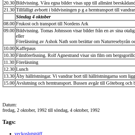
20.30
Bildvisning. Våra egna bilder visas upp till allmänt beeskådan
21.30
Tillfälligt avbortt i bildvisningen p g a hemtransport till vand
Söndag 4 oktober
08.00
Frukost och transport till Nordens Ark
09.00
Bildvisning. Tomas Johnsson visar bilder från en av sina otalig
eller
​Föreläsning av Ashok Nath som berättar om Naturresebyrån o
10.00
Kaffepaus
10.30
Filmförefisning. Rolf Agnestrand visar sin film om bergsgoril
11.30
Föreläsning
12.30
Lunch
13.30
Åby hällristningar. Vi vandrar bort till hällristningarna som 
15.00
Avslutning och hemtransport. Bussen avgår till Göteborg och 
Datum:
fredag, 2 oktober, 1992
till
söndag, 4 oktober, 1992
Tags:
veckoslutsträff