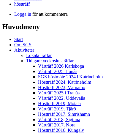
höstträff
Logga in
för att kommentera
Huvudmeny
Start
Om SGS
Aktiviteter
Lokala träffar
Tidigare veckoslutsträffar
Vårträff 2026 Karlskoga
Vårträff 2025 Tranås
SGS höstmöte 2024 i Katrineholm
Höstträff 2024, Katrineholm
Höstträff 2023, Värnamo
Vårträff 2025 i Tranås
Vårträff 2022, Uddevalla
Höstträff 2019, Motala
Vårträff 2019, Tjärö
Höstträff 2017, Simrishamn
Vårträff 2018, Sigtuna
Vårträff 2017, Nora
Höstträff 2016, Kungälv