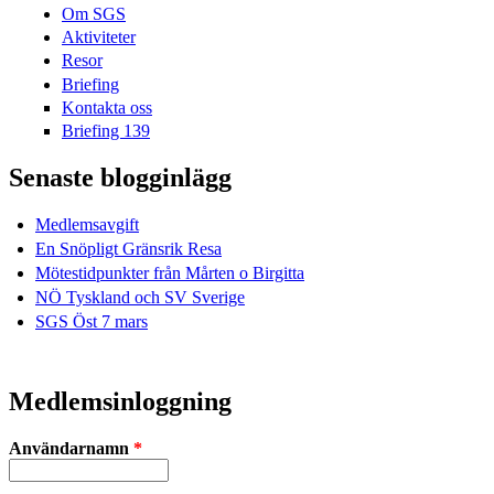
Om SGS
Aktiviteter
Resor
Briefing
Kontakta oss
Briefing 139
Senaste blogginlägg
Medlemsavgift
En Snöpligt Gränsrik Resa
Mötestidpunkter från Mårten o Birgitta
NÖ Tyskland och SV Sverige
SGS Öst 7 mars
Medlemsinloggning
Användarnamn
*