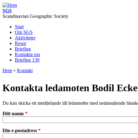
Hoppa till huvudinnehåll
SGS
Scandinavian Geographic Society
Start
Image of the month
Om SGS
Huvudmeny
Aktiviteter
Resor
Briefing
Kontakta oss
Briefing 139
Hem
»
Kontakt
Du är här
Kontakta ledamoten Bodil Ecke
Du kan skicka ett meddelande till ledamotbe med nedanstående blanke
Ditt namn
*
Din e-postadress
*